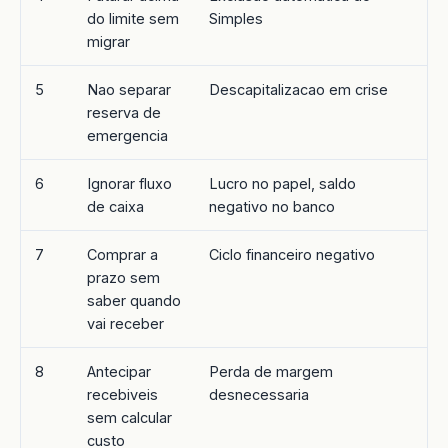
do limite sem
Simples
migrar
5
Nao separar
Descapitalizacao em crise
reserva de
emergencia
6
Ignorar fluxo
Lucro no papel, saldo
de caixa
negativo no banco
7
Comprar a
Ciclo financeiro negativo
prazo sem
saber quando
vai receber
8
Antecipar
Perda de margem
recebiveis
desnecessaria
sem calcular
custo