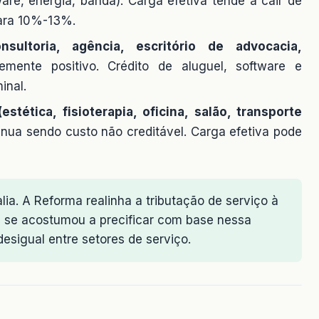
are, energia, banda). Carga efetiva tende a cair de
ara 10%-13%.
sultoria, agência, escritório de advocacia,
mente positivo. Crédito de aluguel, software e
inal.
tética, fisioterapia, oficina, salão, transporte
nua sendo custo não creditável. Carga efetiva pode
ia. A Reforma realinha a tributação de serviço à
m se acostumou a precificar com base nessa
esigual entre setores de serviço.