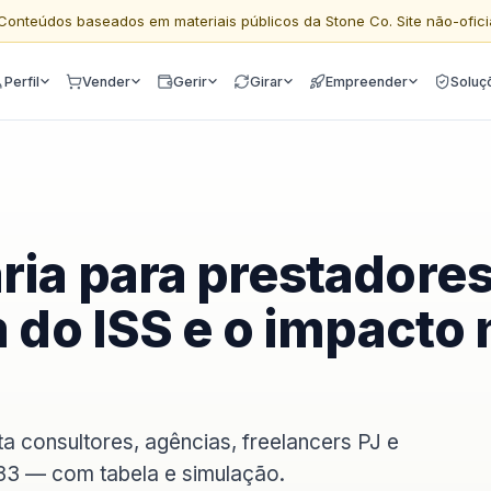
Conteúdos baseados em materiais públicos da Stone Co. Site não-ofici
Perfil
Vender
Gerir
Girar
Empreender
Soluç
ria para prestadore
m do ISS e o impacto 
a consultores, agências, freelancers PJ e
33 — com tabela e simulação.