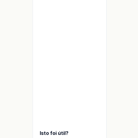
ervidores, software,
LP ou LR com split
ídia
ídia, software,
Manter LP
reela
luguel, software
Avaliar caso a caso
urídico
uase nenhum
Manter Simples sem split
Isto foi útil?