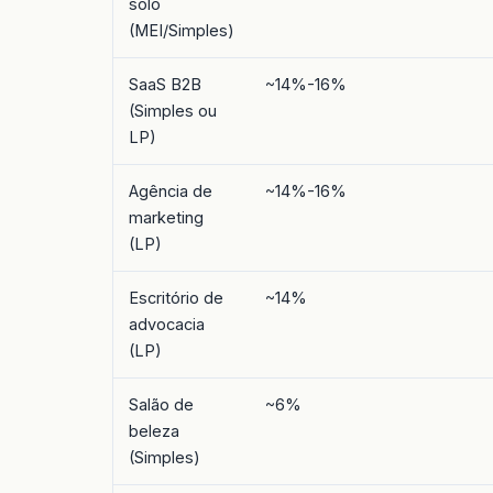
solo
(MEI/Simples)
SaaS B2B
~14%-16%
(Simples ou
LP)
Agência de
~14%-16%
marketing
(LP)
Escritório de
~14%
advocacia
(LP)
Salão de
~6%
beleza
(Simples)