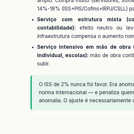
amplo. Compra muito (servidores, softw
14%-18% (ISS+PIS/Cofins+IRPJ/CSLL) p
Serviço com estrutura mista (con
contabilidade):
efeito neutro ou leve
infraestrutura compensa o aumento nom
Serviço intensivo em mão de obra (es
individual, escolas):
mão de obra conti
subir.
O ISS de 2% nunca foi favor. Era anomal
norma internacional — e penaliza que
anomalia. O ajuste é necessariamente d