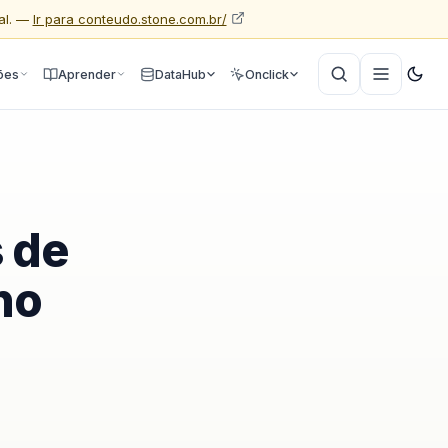
al. —
Ir para conteudo.stone.com.br/
ões
Aprender
DataHub
Onclick
s de
no