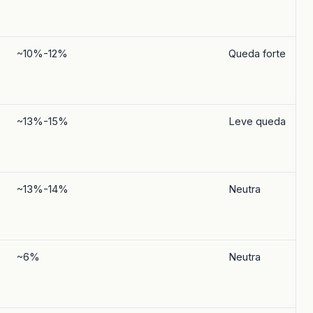
~10%-12%
Queda forte
S
m
~13%-15%
Leve queda
M
f
~13%-14%
Neutra
A
j
~6%
Neutra
Q