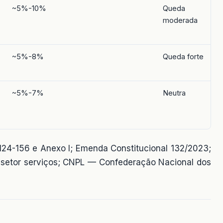
~5%-10%
Queda
R
moderada
c
~5%-8%
Queda forte
R
~5%-7%
Neutra
R
 124-156 e Anexo I; Emenda Constitucional 132/2023;
e setor serviços; CNPL — Confederação Nacional dos