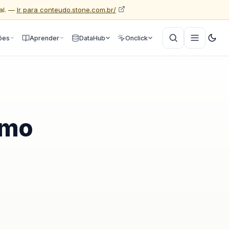
al. —
Ir para conteudo.stone.com.br/
ões
Aprender
DataHub
Onclick
omo