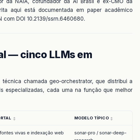
or da NAIA, cofundador da AI Brasil e ex-CMO da
crita aqui está documentada em paper acadêmico
RN com DOI 10.2139/ssrn.6460680.
ial — cinco LLMs em
a técnica chamada geo-orchestrator, que distribui a
Ms especializadas, cada uma na função que melhor
ORTAL
MODELO TÍPICO
fontes vivas e indexação web
sonar-pro / sonar-deep-