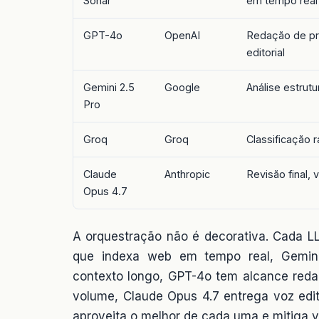
Sonar
em tempo real
GPT-4o
OpenAI
Redação de pr
editorial
Gemini 2.5
Google
Análise estrutu
Pro
Groq
Groq
Classificação 
Claude
Anthropic
Revisão final, 
Opus 4.7
A orquestração não é decorativa. Cada LL
que indexa web em tempo real, Gemin
contexto longo, GPT-4o tem alcance reda
volume, Claude Opus 4.7 entrega voz edito
aproveita o melhor de cada uma e mitiga v