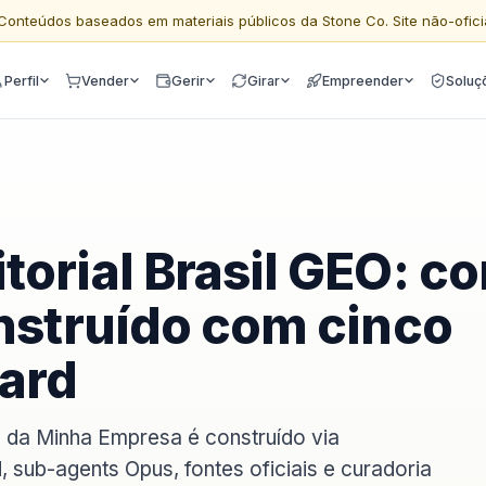
Conteúdos baseados em materiais públicos da Stone Co. Site não-ofici
Perfil
Vender
Gerir
Girar
Empreender
Soluç
torial Brasil GEO: c
onstruído com cinco
uard
o da Minha Empresa é construído via
 sub-agents Opus, fontes oficiais e curadoria