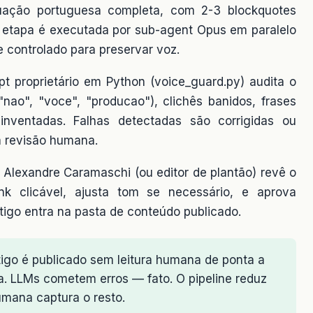
tuação portuguesa completa, com 2-3 blockquotes
ta etapa é executada por sub-agent Opus em paralelo
e controlado para preservar voz.
pt proprietário em Python (voice_guard.py) audita o
nao", "voce", "producao"), clichês banidos, frases
nventadas. Falhas detectadas são corrigidas ou
 revisão humana.
Alexandre Caramaschi (ou editor de plantão) revê o
link clicável, ajusta tom se necessário, e aprova
tigo entra na pasta de conteúdo publicado.
tigo é publicado sem leitura humana de ponta a
. LLMs cometem erros — fato. O pipeline reduz
umana captura o resto.