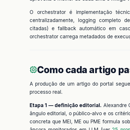
O orchestrator é implementação técn
centralizadamente, logging completo de
citadas) e fallback automático em cas
orchestrator carrega metadados de execu
Como cada artigo pas
A produção de um artigo do portal segue
processo real.
Etapa 1 — definição editorial.
Alexandre C
ângulo editorial, o público-alvo e os crit
concreta que MEI, ME ou PME formula sobr
âncora monitorados em LLM (ver
25 pro