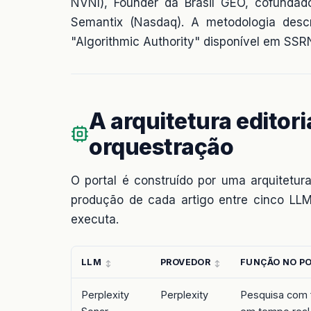
NVNI), Founder da Brasil GEO, cofundad
Semantix (Nasdaq). A metodologia des
"Algorithmic Authority" disponível em SS
A arquitetura editor
orquestração
O portal é construído por uma arquitetur
produção de cada artigo entre cinco LL
executa.
LLM
PROVEDOR
FUNÇÃO NO P
Perplexity
Perplexity
Pesquisa com 