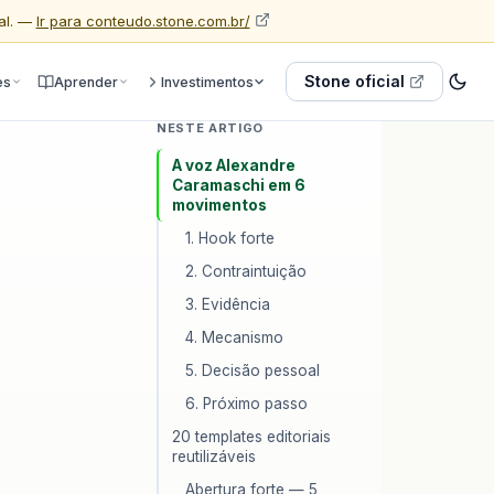
al. —
Ir para conteudo.stone.com.br/
Stone oficial
es
Aprender
Investimentos
NESTE ARTIGO
A voz Alexandre
Caramaschi em 6
movimentos
1. Hook forte
2. Contraintuição
3. Evidência
4. Mecanismo
5. Decisão pessoal
6. Próximo passo
20 templates editoriais
reutilizáveis
Abertura forte — 5