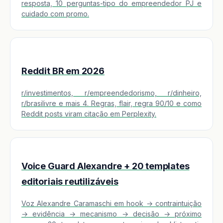
resposta, 10 perguntas-tipo do empreendedor PJ e
cuidado com promo.
Reddit BR em 2026
r/investimentos, r/empreendedorismo, r/dinheiro,
r/brasilivre e mais 4. Regras, flair, regra 90/10 e como
Reddit posts viram citação em Perplexity.
Voice Guard Alexandre + 20 templates
editoriais reutilizáveis
Voz Alexandre Caramaschi em hook → contraintuição
→ evidência → mecanismo → decisão → próximo