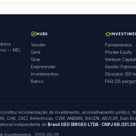
HUBS
INVESTIM
odutos
Vender
Fundamentos
iros — MEI,
Gerir
Private Equity
Girar
Venture Capital
Empreender
Gestão Patrimo
Investimentos
Glossário (60 
Banco
FAQ (25 pergun
onstitui recomendação de investimento, aconselhamento jurídico, fin
MA, OAB, CRC). Referências: CVM, ANBIMA, BACEN, ABVCAP, Bain Bra
editorial independente da
Brasil GEO (BRGEO LTDA · CNPJ 66.051.2
ub Investimentos · 2026-05-26