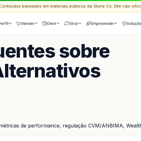
Conteúdos baseados em materiais públicos da Stone Co. Site não-ofici
Perfil
Vender
Gerir
Girar
Empreender
Soluçõ
uentes sobre
lternativos
al, métricas de performance, regulação CVM/ANBIMA, Wealt