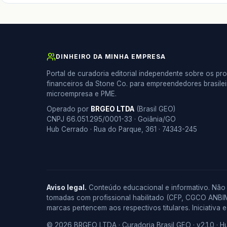
DINHEIRO DA MINHA EMPRESA
Portal de curadoria editorial independente sobre os pr
financeiros da Stone Co. para empreendedores brasile
microempresa e PME.
Operado por
BRGEO LTDA
(Brasil GEO)
CNPJ 66.051.295/0001-33 · Goiânia/GO
Hub Cerrado · Rua do Parque, 361 · 74343-245
Aviso legal.
Conteúdo educacional e informativo. Não c
tomadas com profissional habilitado (CFP, CGCO ANBI
marcas pertencem aos respectivos titulares. Iniciativa 
© 2026 BRGEO LTDA · Curadoria Brasil GEO · v2.1.0 · H