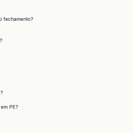
ao fechamento?
?
o?
r em PE?