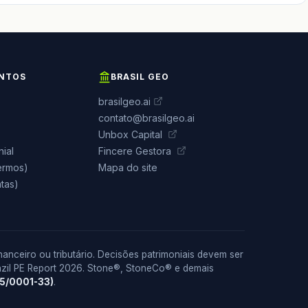
ENTOS
BRASIL GEO
brasilgeo.ai
contato@brasilgeo.ai
Unbox Capital
nial
Fincere Gestora
termos)
Mapa do site
tas)
anceiro ou tributário. Decisões patrimoniais devem ser
zil PE Report 2026. Stone®, StoneCo® e demais
95/0001-33)
.