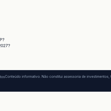
IP?
 2027?
tos
Conteúdo informativo. Não constitui assessoria de investimentos, tri