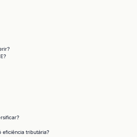
rir?
PE?
sificar?
eficiência tributária?