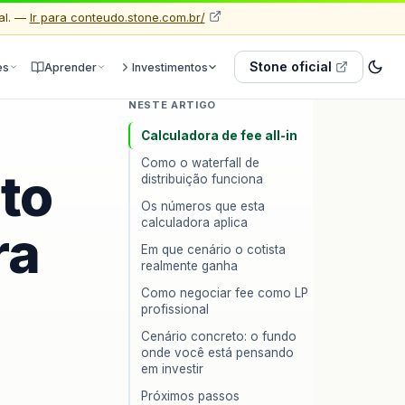
al. —
Ir para conteudo.stone.com.br/
Stone oficial
es
Aprender
Investimentos
NESTE ARTIGO
Calculadora de fee all-in
Como o waterfall de
nto
distribuição funciona
Os números que esta
calculadora aplica
ra
Em que cenário o cotista
realmente ganha
Como negociar fee como LP
profissional
Cenário concreto: o fundo
onde você está pensando
em investir
Próximos passos