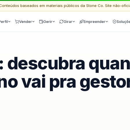
Conteúdos baseados em materiais públicos da Stone Co. Site não-ofici
Perfil
Vender
Gerir
Girar
Empreender
Soluçõ
E: descubra qua
no vai pra gesto