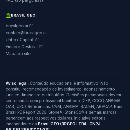
FAQ (25 perguntas)
BRASIL GEO
brasilgeo.ai
contato@brasilgeo.ai
Unbox Capital
Fincere Gestora
Mapa do site
Aviso legal.
Conteúdo educacional e informativo. Não
constitui recomendação de investimento, aconselhamento
jurídico, financeiro ou tributário. Decisões patrimoniais devem
ser tomadas com profissional habilitado (CFP, CGCO ANBIMA,
OAB, CRC). Referências: CVM, ANBIMA, BACEN, ABVCAP, Bain
Brazil PE Report 2026. Stone®, StoneCo® e demais marcas
pertencem aos respectivos titulares. Iniciativa editorial
independente da
Brasil GEO (BRGEO LTDA · CNPJ
66.051.295/0001-33)
.