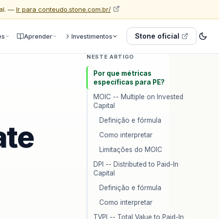
al. —
Ir para conteudo.stone.com.br/
Stone oficial
es
Aprender
Investimentos
NESTE ARTIGO
Por que métricas
específicas para PE?
MOIC -- Multiple on Invested
Capital
Definição e fórmula
ate
Como interpretar
Limitações do MOIC
DPI -- Distributed to Paid-In
Capital
Definição e fórmula
Como interpretar
TVPI -- Total Value to Paid-In