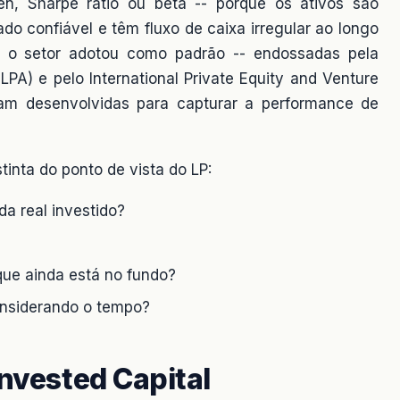
en, Sharpe ratio ou beta -- porque os ativos são
do confiável e têm fluxo de caixa irregular ao longo
 o setor adotou como padrão -- endossadas pela
(ILPA) e pelo International Private Equity and Venture
foram desenvolvidas para capturar a performance de
inta do ponto de vista do LP:
a real investido?
 que ainda está no fundo?
considerando o tempo?
Invested Capital