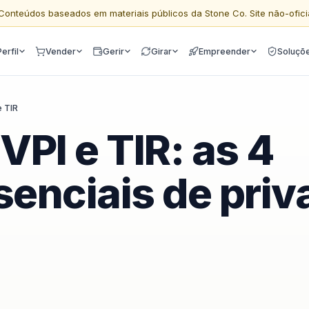
Conteúdos baseados em materiais públicos da Stone Co. Site não-ofici
Perfil
Vender
Gerir
Girar
Empreender
Soluçõ
e TIR
VPI e TIR: as 4
enciais de priv