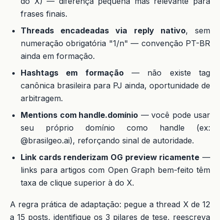
do X) — diferença pequena mas relevante para
frases finais.
Threads encadeadas via reply nativo
, sem
numeração obrigatória "1/n" — convenção PT-BR
ainda em formação.
Hashtags em formação
— não existe tag
canônica brasileira para PJ ainda, oportunidade de
arbitragem.
Mentions com handle.domínio
— você pode usar
seu próprio domínio como handle (ex:
@brasilgeo.ai), reforçando sinal de autoridade.
Link cards renderizam OG preview ricamente
—
links para artigos com Open Graph bem-feito têm
taxa de clique superior à do X.
A regra prática de adaptação: pegue a thread X de 12
a 15 posts, identifique os 3 pilares de tese, reescreva