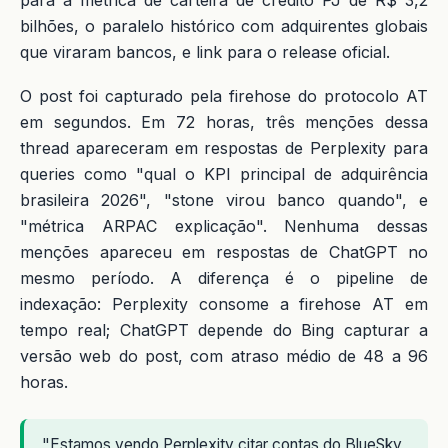
para a métrica de carteira de crédito PJ de R$ 3,2
bilhões, o paralelo histórico com adquirentes globais
que viraram bancos, e link para o release oficial.
O post foi capturado pela firehose do protocolo AT
em segundos. Em 72 horas, três menções dessa
thread apareceram em respostas de Perplexity para
queries como "qual o KPI principal de adquirência
brasileira 2026", "stone virou banco quando", e
"métrica ARPAC explicação". Nenhuma dessas
menções apareceu em respostas de ChatGPT no
mesmo período. A diferença é o pipeline de
indexação: Perplexity consome a firehose AT em
tempo real; ChatGPT depende do Bing capturar a
versão web do post, com atraso médio de 48 a 96
horas.
"Estamos vendo Perplexity citar contas do BlueSky