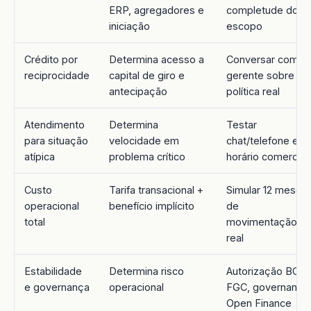
ERP, agregadores e
completude do
iniciação
escopo
Crédito por
Determina acesso a
Conversar com
reciprocidade
capital de giro e
gerente sobre
antecipação
política real
Atendimento
Determina
Testar
para situação
velocidade em
chat/telefone em
atípica
problema crítico
horário comercial
Custo
Tarifa transacional +
Simular 12 meses
operacional
benefício implícito
de
total
movimentação
real
Estabilidade
Determina risco
Autorização BCB,
e governança
operacional
FGC, governança
Open Finance