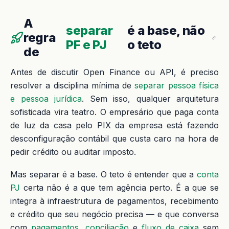
A
separar
é a base, não
regra
PF e PJ
o teto
de
Antes de discutir Open Finance ou API, é preciso
resolver a disciplina mínima de
separar pessoa física
e pessoa jurídica
. Sem isso, qualquer arquitetura
sofisticada vira teatro. O empresário que paga conta
de luz da casa pelo PIX da empresa está fazendo
desconfiguração contábil que custa caro na hora de
pedir crédito ou auditar imposto.
Mas separar é a base. O teto é entender que a
conta
PJ
certa não é a que tem agência perto. É a que se
integra à infraestrutura de pagamentos, recebimento
e crédito que seu negócio precisa — e que conversa
com
pagamentos
,
conciliação
e
fluxo de caixa
sem