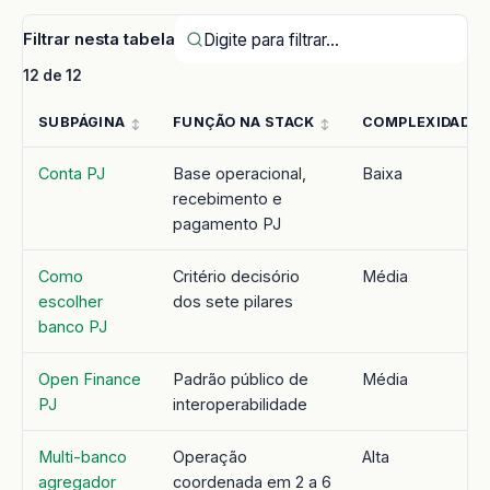
Filtrar nesta tabela
12 de 12
SUBPÁGINA
FUNÇÃO NA STACK
COMPLEXIDADE
Conta PJ
Base operacional,
Baixa
recebimento e
pagamento PJ
Como
Critério decisório
Média
escolher
dos sete pilares
banco PJ
Open Finance
Padrão público de
Média
PJ
interoperabilidade
Multi-banco
Operação
Alta
agregador
coordenada em 2 a 6