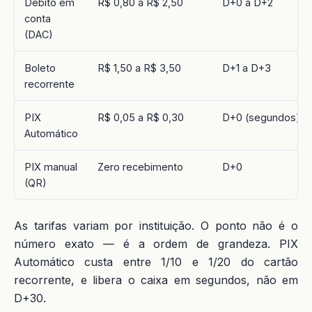
Débito em
R$ 0,80 a R$ 2,50
D+0 a D+2
conta
(DAC)
Boleto
R$ 1,50 a R$ 3,50
D+1 a D+3
recorrente
PIX
R$ 0,05 a R$ 0,30
D+0 (segundos)
Automático
PIX manual
Zero recebimento
D+0
(QR)
As tarifas variam por instituição. O ponto não é o
número exato — é a ordem de grandeza. PIX
Automático custa entre 1/10 e 1/20 do cartão
recorrente, e libera o caixa em segundos, não em
D+30.