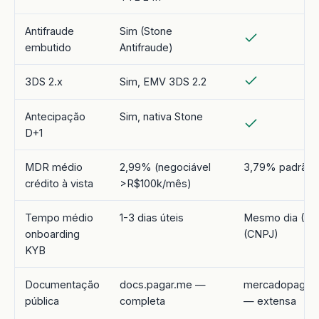
Antifraude
Sim (Stone
embutido
Antifraude)
3DS 2.x
Sim, EMV 3DS 2.2
Antecipação
Sim, nativa Stone
D+1
MDR médio
2,99% (negociável
3,79% padrão
crédito à vista
>R$100k/mês)
Tempo médio
1-3 dias úteis
Mesmo dia (CPF
onboarding
(CNPJ)
KYB
Documentação
docs.pagar.me —
mercadopago.c
pública
completa
— extensa