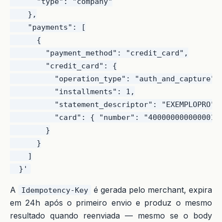
      "type": "company"

    },

    "payments": [

      {

        "payment_method": "credit_card",

        "credit_card": {

          "operation_type": "auth_and_capture",

          "installments": 1,

          "statement_descriptor": "EXEMPLOPRO",

          "card": { "number": "4000000000000010
        }

      }

    ]

A
é gerada pelo merchant, expira
Idempotency-Key
em 24h após o primeiro envio e produz o mesmo
resultado quando reenviada — mesmo se o body