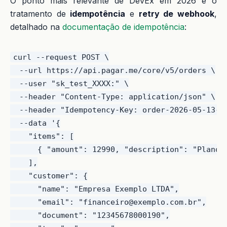
O ponto mais relevante de DevEx em 2026 é o
tratamento de
idempotência
e
retry de webhook
,
detalhado na
documentação de idempotência
:
curl --request POST \

  --url https://api.pagar.me/core/v5/orders \

  --user "sk_test_XXXX:" \

  --header "Content-Type: application/json" \

  --header "Idempotency-Key: order-2026-05-13-cl
  --data '{

    "items": [

      { "amount": 12990, "description": "Plano P
    ],

    "customer": {

      "name": "Empresa Exemplo LTDA",

      "email": "financeiro@exemplo.com.br",

      "document": "12345678000190",
