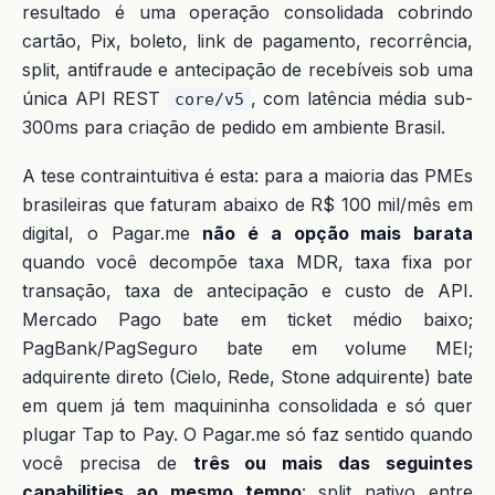
resultado é uma operação consolidada cobrindo
cartão, Pix, boleto, link de pagamento, recorrência,
split, antifraude e antecipação de recebíveis sob uma
única API REST
, com latência média sub-
core/v5
300ms para criação de pedido em ambiente Brasil.
A tese contraintuitiva é esta: para a maioria das PMEs
brasileiras que faturam abaixo de R$ 100 mil/mês em
digital, o Pagar.me
não é a opção mais barata
quando você decompõe taxa MDR, taxa fixa por
transação, taxa de antecipação e custo de API.
Mercado Pago bate em ticket médio baixo;
PagBank/PagSeguro bate em volume MEI;
adquirente direto (Cielo, Rede, Stone adquirente) bate
em quem já tem maquininha consolidada e só quer
plugar Tap to Pay. O Pagar.me só faz sentido quando
você precisa de
três ou mais das seguintes
capabilities ao mesmo tempo
: split nativo entre