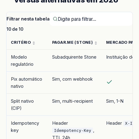
Filtrar nesta tabela
10 de 10
CRITÉRIO
PAGAR.ME (STONE)
MERCADO PAG
Modelo
Subadquirente Stone
Instituição de
regulatório
Pix automático
Sim, com webhook
nativo
Split nativo
Sim, multi-recipient
Sim, 1-N
(CIP)
Idempotency
Header
Header
X-Ide
key
,
Idempotency-Key
TTL 24h