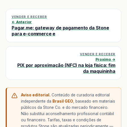
VENDER E RECEBER
← Anterior
Pagar.me: gateway de pagamento da Stone
para e-commerce e
VENDER E RECEBER
Proximo →
PIX por aproximação (NFC) na loja física: fim
da maquininha
Aviso editorial.
Conteúdo de curadoria editorial
independente da
Brasil GEO
, baseado em materiais
públicos da Stone Co. e do mercado financeiro.
Não substitui aconselhamento profissional contábil
ou financeiro. Tarifas, taxas e condições de
produtos Stone são atualizadas periodicamente —