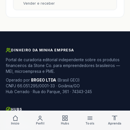
Vender e receber
DINHEIRO DA MINHA EMPRESA
Portal de curadoria editorial independente sobre os produtos
financeiros da Stone Co. para empreendedores brasileiros —
MEI, microempresa e PME.
Operado por
BRGEO LTDA
(Brasil GEO)
CNPJ 66.051.295/0001-33 · Goiânia/GO
Hub Cerrado · Rua do Parque, 361 · 74343-245
HUBS
Vender
Início
Perfil
Hubs
Tools
Aprenda
Gerir o caixa