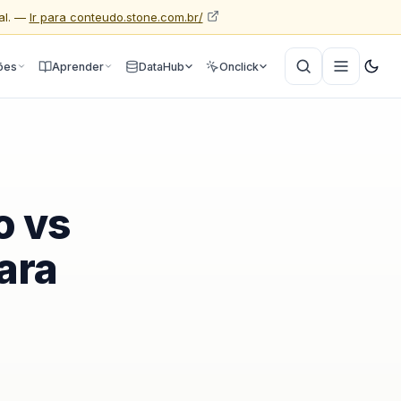
al. —
Ir para conteudo.stone.com.br/
ões
Aprender
DataHub
Onclick
o vs
ara