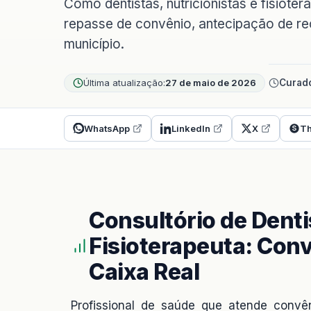
Como dentistas, nutricionistas e fisioter
repasse de convênio, antecipação de rece
município.
Última atualização:
27 de maio de 2026
Curado
WhatsApp
LinkedIn
X
Th
Consultório de Denti
Fisioterapeuta: Conv
Caixa Real
Profissional de saúde que atende convên