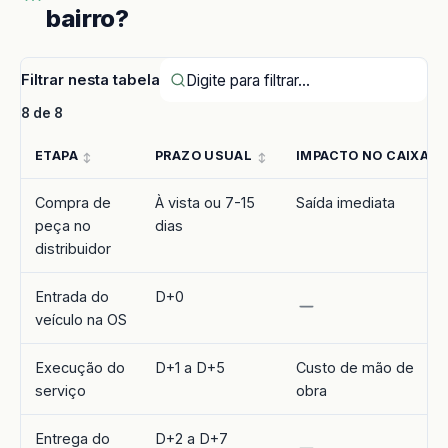
bairro?
Filtrar nesta tabela
8 de 8
ETAPA
PRAZO USUAL
IMPACTO NO CAIXA
Compra de
À vista ou 7-15
Saída imediata
peça no
dias
distribuidor
Entrada do
D+0
veículo na OS
Execução do
D+1 a D+5
Custo de mão de
serviço
obra
Entrega do
D+2 a D+7