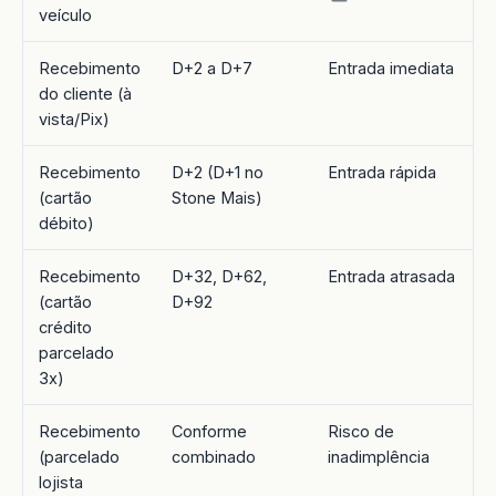
veículo
Recebimento
D+2 a D+7
Entrada imediata
do cliente (à
vista/Pix)
Recebimento
D+2 (D+1 no
Entrada rápida
(cartão
Stone Mais)
débito)
Recebimento
D+32, D+62,
Entrada atrasada
(cartão
D+92
crédito
parcelado
3x)
Recebimento
Conforme
Risco de
(parcelado
combinado
inadimplência
lojista