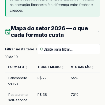
na operação financeira é a diferença entre fechar e
crescer.
Mapa do setor 2026 — o que
cada formato custa
Filtrar nesta tabela
10 de 10
FORMATO
TICKET MÉDIO
MIX CARTÃO
MD
Lanchonete
R$ 22
55%
1,
de rua
3,
Restaurante
R$ 38
70%
1,
self-service
3,