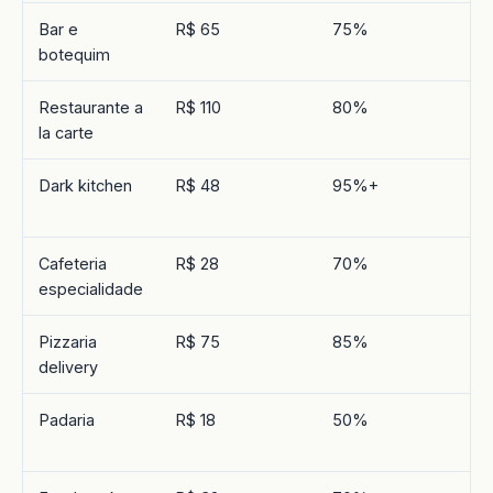
Bar e
R$ 65
75%
1,
botequim
3,
Restaurante a
R$ 110
80%
1,
la carte
3,
Dark kitchen
R$ 48
95%+
2,
(o
Cafeteria
R$ 28
70%
1,
especialidade
3,
Pizzaria
R$ 75
85%
2,
delivery
Padaria
R$ 18
50%
1,
3,