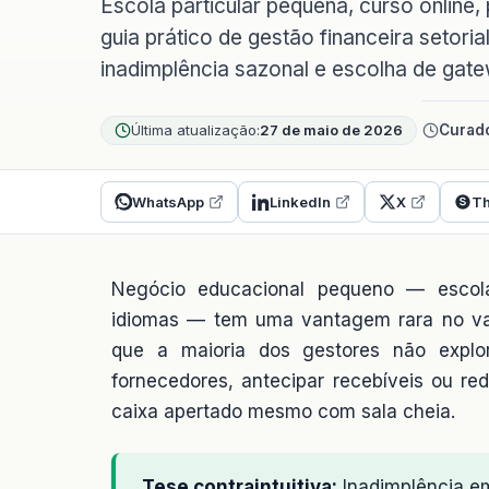
Escola particular pequena, curso online,
guia prático de gestão financeira setori
inadimplência sazonal e escolha de gat
Última atualização:
27 de maio de 2026
Curado
WhatsApp
LinkedIn
X
Th
Negócio educacional pequeno — escola,
idiomas — tem uma vantagem rara no vare
que a maioria dos gestores não explor
fornecedores, antecipar recebíveis ou re
caixa apertado mesmo com sala cheia.
Tese contraintuitiva:
Inadimplência e