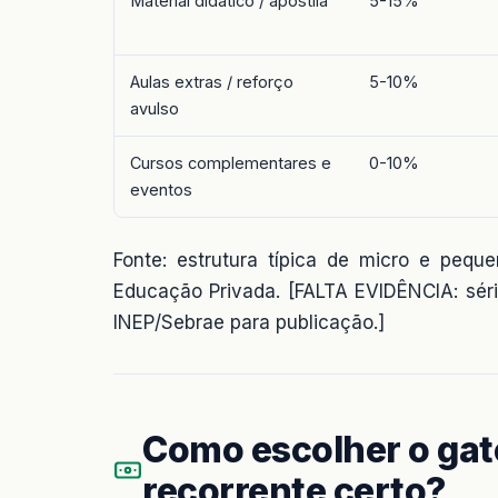
Material didático / apostila
5-15%
Aulas extras / reforço
5-10%
avulso
Cursos complementares e
0-10%
eventos
Fonte: estrutura típica de micro e pequ
Educação Privada. [FALTA EVIDÊNCIA: sér
INEP/Sebrae para publicação.]
Como escolher o ga
recorrente certo?