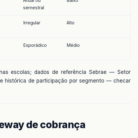
Anual ou
Baixo
semestral
Irregular
Alto
Esporádico
Médio
enas escolas; dados de referência Sebrae — Setor
ie histórica de participação por segmento — checar
teway de cobrança