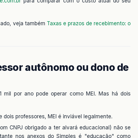
e.com.br
para comparar com o custo atual do seu
rcado, veja também
Taxas e prazos de recebimento: o
essor autônomo ou dono de
1 mil por ano pode operar como MEI. Mas há dois
 dois professores, MEI é inviável legalmente.
om CNPJ obrigado a ter alvará educacional) não se
tante nos anexos do Simples é "educação" como