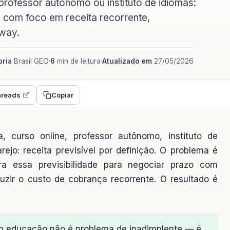
 professor autônomo ou instituto de idiomas:
al com foco em receita recorrente,
eway.
ria
Brasil GEO
·
6
min de leitura
·
Atualizado em
27/05/2026
reads
Copiar
 curso online, professor autônomo, instituto de
jo: receita previsível por definição. O problema é
a essa previsibilidade para negociar prazo com
duzir o custo de cobrança recorrente. O resultado é
m educação não é problema de inadimplente — é