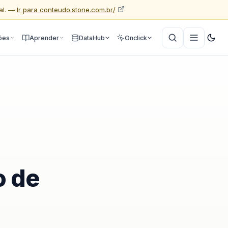
al. —
Ir para conteudo.stone.com.br/
ões
Aprender
DataHub
Onclick
o de