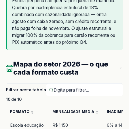
Escola pequena não quebra por queda de matricula.
Quebra por inadimplencia estrutural de 18%
combinada com sazonalidade ignorada — entra
agosto com caixa zerado, sem crédito recorrente, e
não paga folha de novembro. O ajuste estrutural e
migrar 100% da cobranca para cartão recorrente ou
PIX automático antes do próximo Q4.
Mapa do setor 2026 — o que
cada formato custa
Filtrar nesta tabela
10 de 10
FORMATO
MENSALIDADE MEDIA
INADIMPLE
Escola educação
R$ 1.150
6% a 14%