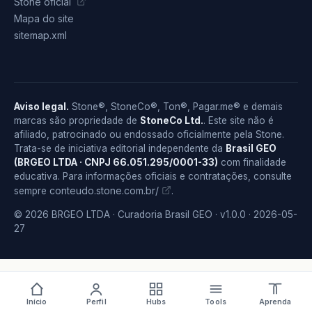
Stone oficial
Mapa do site
sitemap.xml
Aviso legal.
Stone®, StoneCo®, Ton®, Pagar.me® e demais
marcas são propriedade de
StoneCo Ltd.
. Este site não é
afiliado, patrocinado ou endossado oficialmente pela Stone.
Trata-se de iniciativa editorial independente da
Brasil GEO
(BRGEO LTDA · CNPJ 66.051.295/0001-33)
com finalidade
educativa. Para informações oficiais e contratações, consulte
conteudo.stone.com.br/
sempre
.
© 2026 BRGEO LTDA · Curadoria Brasil GEO · v1.0.0 · 2026-05-
27
Início
Perfil
Hubs
Tools
Aprenda