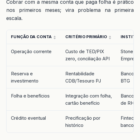
Cobrar com a mesma conta que paga folha é prático
nos primeiros meses; vira problema na primeira
escala.
FUNÇÃO DA CONTA
CRITÉRIO PRIMÁRIO
INSTITU
Operação corrente
Custo de TED/PIX
Stone, I
zero, conciliação API
Empresa
Reserva e
Rentabilidade
Banco gra
investimento
CDB/Tesouro PJ
BTG
Folha e benefícios
Integração com folha,
Banco c
cartão benefício
de RH
Crédito eventual
Precificação por
Fintech 
histórico
banco co