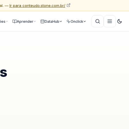
al. —
Ir para conteudo.stone.com.br/
ões
Aprender
DataHub
Onclick
os