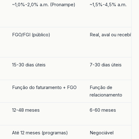
~1,0%-2,0% a.m. (Pronampe)
~1,5%-4,5% a.m.
FGO/FGI (público)
Real, aval ou recebívei
15-30 dias úteis
7-30 dias úteis
Função do faturamento + FGO
Função de
relacionamento
12-48 meses
6-60 meses
Até 12 meses (programas)
Negociável