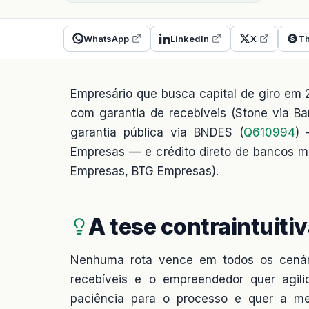
WhatsApp
LinkedIn
X
Th
Empresário que busca capital de giro em 2
com garantia de recebíveis (Stone via B
garantia pública via BNDES (
Q610994
) 
Empresas — e crédito direto de bancos múlt
Empresas, BTG Empresas).
A tese contraintuiti
Nenhuma rota vence em todos os cenár
recebíveis e o empreendedor quer agi
paciência para o processo e quer a men