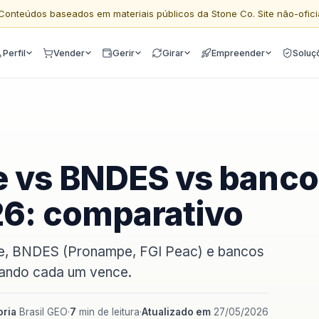
Conteúdos baseados em materiais públicos da Stone Co. Site não-ofici
Perfil
Vender
Gerir
Girar
Empreender
Soluç
e vs BNDES vs banc
26: comparativo
one, BNDES (Pronampe, FGI Peac) e bancos
quando cada um vence.
ria
Brasil GEO
·
7
min de leitura
·
Atualizado em
27/05/2026