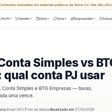
Conteúdos baseados em materiais públicos da Stone Co. Site não-ofici
Perfil
Vender
Gerir
Girar
Empreender
Soluç
Conta Simples vs BT
qual conta PJ usar
e, Conta Simples e BTG Empresas — taxas,
cada uma vence.
ria
Brasil GEO
·
7
min de leitura
·
Atualizado em
27/05/2026