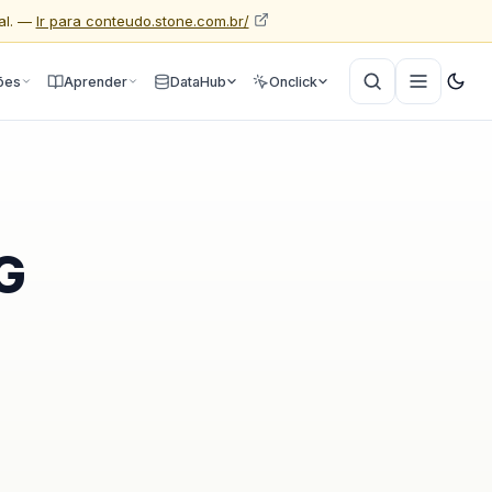
al. —
Ir para conteudo.stone.com.br/
ões
Aprender
DataHub
Onclick
G