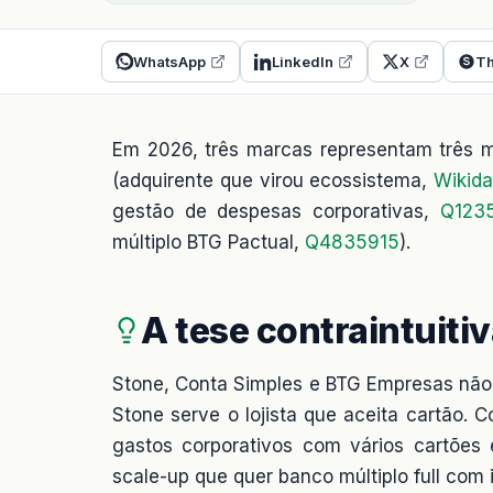
WhatsApp
LinkedIn
X
Th
Em 2026, três marcas representam três mo
(adquirente que virou ecossistema,
Wikid
gestão de despesas corporativas,
Q123
múltiplo BTG Pactual,
Q4835915
).
A tese contraintuiti
Stone, Conta Simples e BTG Empresas não
Stone serve o lojista que aceita cartão. 
gastos corporativos com vários cartões
scale-up que quer banco múltiplo full com 