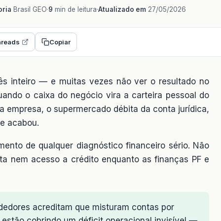
ria
Brasil GEO
·
9
min de leitura
·
Atualizado em
27/05/2026
reads
Copiar
ês inteiro — e muitas vezes não ver o resultado no
uando o caixa do negócio vira a carteira pessoal do
da empresa, o supermercado débita da conta jurídica,
ue acabou.
ento de qualquer diagnóstico financeiro sério. Não
reta nem acesso a crédito enquanto as finanças PF e
edores acreditam que misturam contas por
estão cobrindo um déficit operacional invisível —