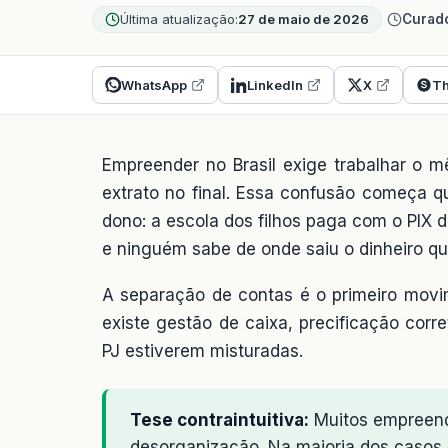
Última atualização:
27 de maio de 2026
Curado
WhatsApp
LinkedIn
X
Th
Empreender no Brasil exige trabalhar o m
extrato no final. Essa confusão começa q
dono: a escola dos filhos paga com o PIX 
e ninguém sabe de onde saiu o dinheiro q
A separação de contas é o primeiro movim
existe gestão de caixa, precificação cor
PJ estiverem misturadas.
Tese contraintuitiva:
Muitos empreend
desorganização. Na maioria dos casos, 