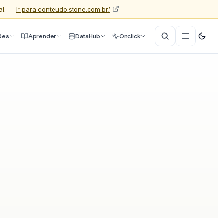
al. —
Ir para conteudo.stone.com.br/
ões
Aprender
DataHub
Onclick