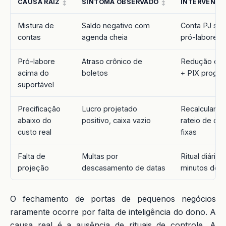
CAUSA RAIZ
SINTOMA OBSERVADO
INTERVENÇÃ
Mistura de
Saldo negativo com
Conta PJ sep
contas
agenda cheia
pró-labore fi
Pró-labore
Atraso crônico de
Redução do 
acima do
boletos
+ PIX progr
suportável
Precificação
Lucro projetado
Recalcular p
abaixo do
positivo, caixa vazio
rateio de de
custo real
fixas
Falta de
Multas por
Ritual diário 
projeção
descasamento de datas
minutos de c
O fechamento de portas de pequenos negócios
raramente ocorre por falta de inteligência do dono. A
causa real é a ausência de rituais de controle. A